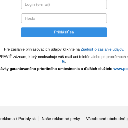
Pre zaslanie prihlasovacích údajov kliknite na
Žiadosť o zaslanie údajov.
VIŤ záznam, ktorý neobsahuje váš mail ani telefón alebo pri problémoch s 
tu
.
ávky garantovaného prioritného umiestnenia a ďalších služieb:
www.por
 reklama / Portaly.sk
Naše reklamné prvky
Všeobecné obchodné 