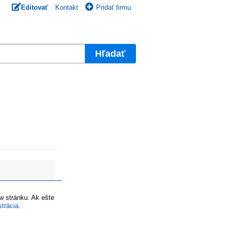
Editovať
Kontakt
Pridať firmu
Hľadať
ww stránku. Ak ešte
strácia
.