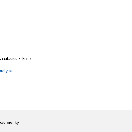
editáciou kliknite
taly.sk
podmienky