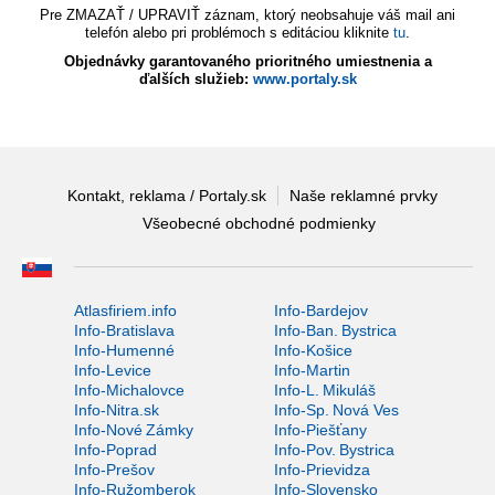
Pre ZMAZAŤ / UPRAVIŤ záznam, ktorý neobsahuje váš mail ani
telefón alebo pri problémoch s editáciou kliknite
tu
.
Objednávky garantovaného prioritného umiestnenia a
ďalších služieb:
www.portaly.sk
Kontakt, reklama / Portaly.sk
Naše reklamné prvky
Všeobecné obchodné podmienky
Atlasfiriem.info
Info-Bardejov
Info-Bratislava
Info-Ban. Bystrica
Info-Humenné
Info-Košice
Info-Levice
Info-Martin
Info-Michalovce
Info-L. Mikuláš
Info-Nitra.sk
Info-Sp. Nová Ves
Info-Nové Zámky
Info-Piešťany
Info-Poprad
Info-Pov. Bystrica
Info-Prešov
Info-Prievidza
Info-Ružomberok
Info-Slovensko