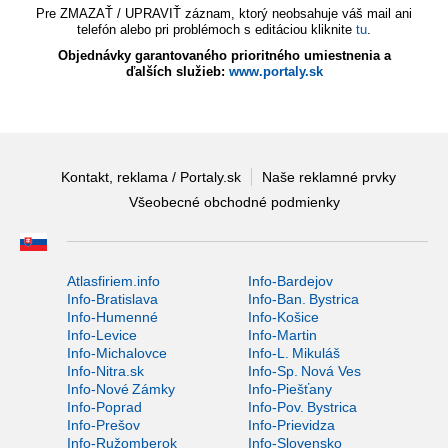
Pre ZMAZAŤ / UPRAVIŤ záznam, ktorý neobsahuje váš mail ani
telefón alebo pri problémoch s editáciou kliknite
tu
.
Objednávky garantovaného prioritného umiestnenia a
ďalších služieb:
www.portaly.sk
Kontakt, reklama / Portaly.sk
Naše reklamné prvky
Všeobecné obchodné podmienky
Atlasfiriem.info
Info-Bardejov
Info-Bratislava
Info-Ban. Bystrica
Info-Humenné
Info-Košice
Info-Levice
Info-Martin
Info-Michalovce
Info-L. Mikuláš
Info-Nitra.sk
Info-Sp. Nová Ves
Info-Nové Zámky
Info-Piešťany
Info-Poprad
Info-Pov. Bystrica
Info-Prešov
Info-Prievidza
Info-Ružomberok
Info-Slovensko