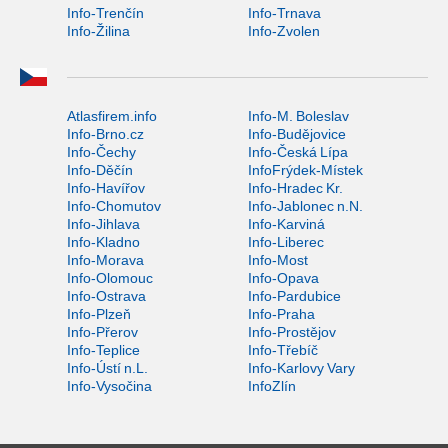
Info-Trenčín
Info-Trnava
Info-Žilina
Info-Zvolen
Atlasfirem.info
Info-M. Boleslav
Info-Brno.cz
Info-Budějovice
Info-Čechy
Info-Česká Lípa
Info-Děčín
InfoFrýdek-Místek
Info-Havířov
Info-Hradec Kr.
Info-Chomutov
Info-Jablonec n.N.
Info-Jihlava
Info-Karviná
Info-Kladno
Info-Liberec
Info-Morava
Info-Most
Info-Olomouc
Info-Opava
Info-Ostrava
Info-Pardubice
Info-Plzeň
Info-Praha
Info-Přerov
Info-Prostějov
Info-Teplice
Info-Třebíč
Info-Ústí n.L.
Info-Karlovy Vary
Info-Vysočina
InfoZlín