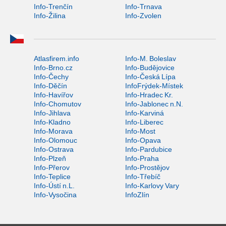
Info-Trenčín
Info-Trnava
Info-Žilina
Info-Zvolen
Atlasfirem.info
Info-M. Boleslav
Info-Brno.cz
Info-Budějovice
Info-Čechy
Info-Česká Lípa
Info-Děčín
InfoFrýdek-Místek
Info-Havířov
Info-Hradec Kr.
Info-Chomutov
Info-Jablonec n.N.
Info-Jihlava
Info-Karviná
Info-Kladno
Info-Liberec
Info-Morava
Info-Most
Info-Olomouc
Info-Opava
Info-Ostrava
Info-Pardubice
Info-Plzeň
Info-Praha
Info-Přerov
Info-Prostějov
Info-Teplice
Info-Třebíč
Info-Ústí n.L.
Info-Karlovy Vary
Info-Vysočina
InfoZlín