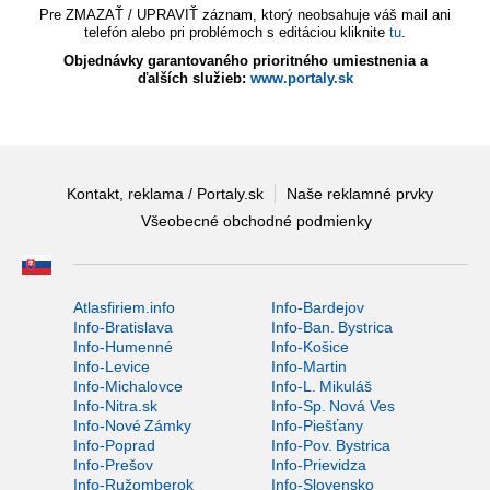
Pre ZMAZAŤ / UPRAVIŤ záznam, ktorý neobsahuje váš mail ani
telefón alebo pri problémoch s editáciou kliknite
tu
.
Objednávky garantovaného prioritného umiestnenia a
ďalších služieb:
www.portaly.sk
Kontakt, reklama / Portaly.sk
Naše reklamné prvky
Všeobecné obchodné podmienky
Atlasfiriem.info
Info-Bardejov
Info-Bratislava
Info-Ban. Bystrica
Info-Humenné
Info-Košice
Info-Levice
Info-Martin
Info-Michalovce
Info-L. Mikuláš
Info-Nitra.sk
Info-Sp. Nová Ves
Info-Nové Zámky
Info-Piešťany
Info-Poprad
Info-Pov. Bystrica
Info-Prešov
Info-Prievidza
Info-Ružomberok
Info-Slovensko