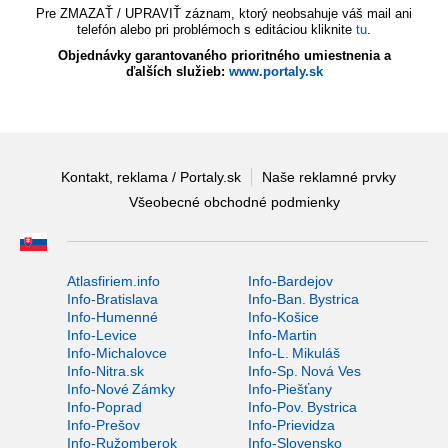
Pre ZMAZAŤ / UPRAVIŤ záznam, ktorý neobsahuje váš mail ani
telefón alebo pri problémoch s editáciou kliknite
tu
.
Objednávky garantovaného prioritného umiestnenia a
ďalších služieb:
www.portaly.sk
Kontakt, reklama / Portaly.sk
Naše reklamné prvky
Všeobecné obchodné podmienky
Atlasfiriem.info
Info-Bardejov
Info-Bratislava
Info-Ban. Bystrica
Info-Humenné
Info-Košice
Info-Levice
Info-Martin
Info-Michalovce
Info-L. Mikuláš
Info-Nitra.sk
Info-Sp. Nová Ves
Info-Nové Zámky
Info-Piešťany
Info-Poprad
Info-Pov. Bystrica
Info-Prešov
Info-Prievidza
Info-Ružomberok
Info-Slovensko