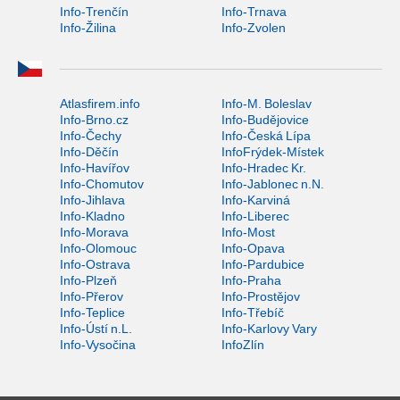
Info-Trenčín
Info-Trnava
Info-Žilina
Info-Zvolen
Atlasfirem.info
Info-M. Boleslav
Info-Brno.cz
Info-Budějovice
Info-Čechy
Info-Česká Lípa
Info-Děčín
InfoFrýdek-Místek
Info-Havířov
Info-Hradec Kr.
Info-Chomutov
Info-Jablonec n.N.
Info-Jihlava
Info-Karviná
Info-Kladno
Info-Liberec
Info-Morava
Info-Most
Info-Olomouc
Info-Opava
Info-Ostrava
Info-Pardubice
Info-Plzeň
Info-Praha
Info-Přerov
Info-Prostějov
Info-Teplice
Info-Třebíč
Info-Ústí n.L.
Info-Karlovy Vary
Info-Vysočina
InfoZlín