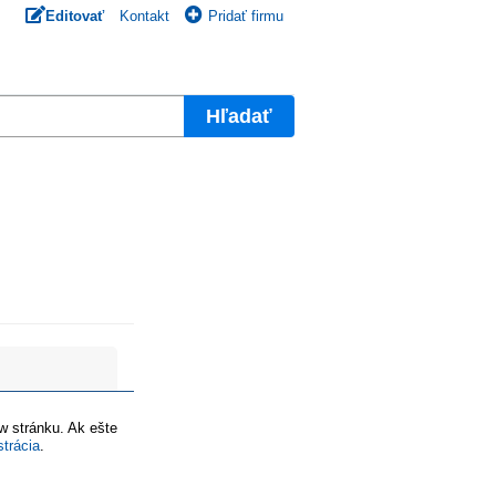
Editovať
Kontakt
Pridať firmu
Hľadať
ww stránku. Ak ešte
strácia
.