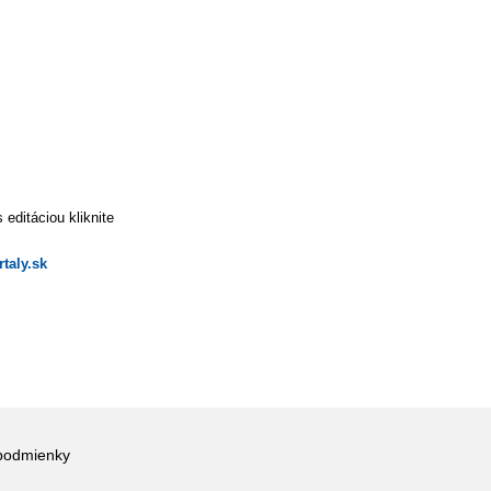
editáciou kliknite
taly.sk
podmienky