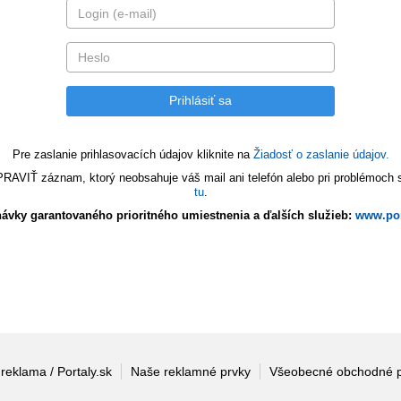
Pre zaslanie prihlasovacích údajov kliknite na
Žiadosť o zaslanie údajov.
VIŤ záznam, ktorý neobsahuje váš mail ani telefón alebo pri problémoch s 
tu
.
ávky garantovaného prioritného umiestnenia a ďalších služieb:
www.por
 reklama / Portaly.sk
Naše reklamné prvky
Všeobecné obchodné 