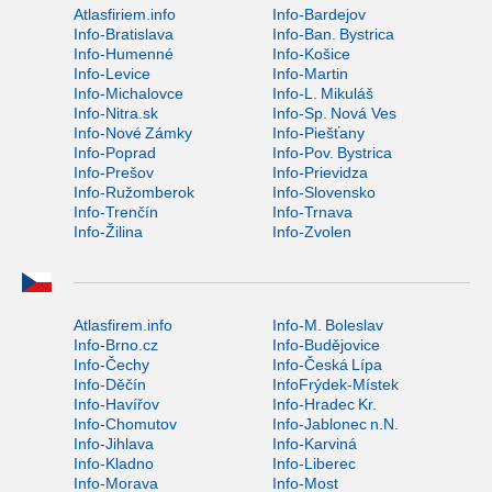
Atlasfiriem.info
Info-Bardejov
Info-Bratislava
Info-Ban. Bystrica
Info-Humenné
Info-Košice
Info-Levice
Info-Martin
Info-Michalovce
Info-L. Mikuláš
Info-Nitra.sk
Info-Sp. Nová Ves
Info-Nové Zámky
Info-Piešťany
Info-Poprad
Info-Pov. Bystrica
Info-Prešov
Info-Prievidza
Info-Ružomberok
Info-Slovensko
Info-Trenčín
Info-Trnava
Info-Žilina
Info-Zvolen
Atlasfirem.info
Info-M. Boleslav
Info-Brno.cz
Info-Budějovice
Info-Čechy
Info-Česká Lípa
Info-Děčín
InfoFrýdek-Místek
Info-Havířov
Info-Hradec Kr.
Info-Chomutov
Info-Jablonec n.N.
Info-Jihlava
Info-Karviná
Info-Kladno
Info-Liberec
Info-Morava
Info-Most