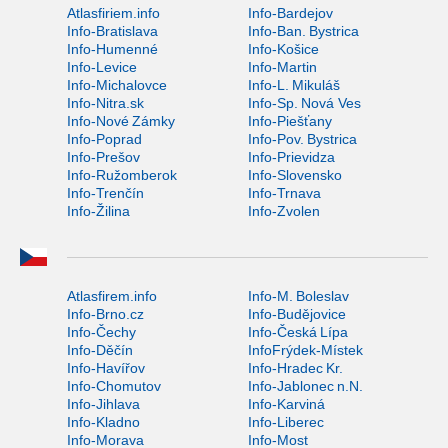
Atlasfiriem.info
Info-Bardejov
Info-Bratislava
Info-Ban. Bystrica
Info-Humenné
Info-Košice
Info-Levice
Info-Martin
Info-Michalovce
Info-L. Mikuláš
Info-Nitra.sk
Info-Sp. Nová Ves
Info-Nové Zámky
Info-Piešťany
Info-Poprad
Info-Pov. Bystrica
Info-Prešov
Info-Prievidza
Info-Ružomberok
Info-Slovensko
Info-Trenčín
Info-Trnava
Info-Žilina
Info-Zvolen
Atlasfirem.info
Info-M. Boleslav
Info-Brno.cz
Info-Budějovice
Info-Čechy
Info-Česká Lípa
Info-Děčín
InfoFrýdek-Místek
Info-Havířov
Info-Hradec Kr.
Info-Chomutov
Info-Jablonec n.N.
Info-Jihlava
Info-Karviná
Info-Kladno
Info-Liberec
Info-Morava
Info-Most