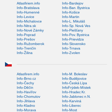
Atlasfiriem.info
Info-Bardejov
Info-Bratislava
Info-Ban. Bystrica
Info-Humenné
Info-Košice
Info-Levice
Info-Martin
Info-Michalovce
Info-L. Mikuláš
Info-Nitra.sk
Info-Sp. Nová Ves
Info-Nové Zámky
Info-Piešťany
Info-Poprad
Info-Pov. Bystrica
Info-Prešov
Info-Prievidza
Info-Ružomberok
Info-Slovensko
Info-Trenčín
Info-Trnava
Info-Žilina
Info-Zvolen
Atlasfirem.info
Info-M. Boleslav
Info-Brno.cz
Info-Budějovice
Info-Čechy
Info-Česká Lípa
Info-Děčín
InfoFrýdek-Místek
Info-Havířov
Info-Hradec Kr.
Info-Chomutov
Info-Jablonec n.N.
Info-Jihlava
Info-Karviná
Info-Kladno
Info-Liberec
Info-Morava
Info-Most